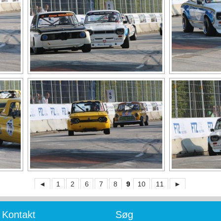
◄
1
2
6
7
8
9
10
11
►
Kontakt
Søg