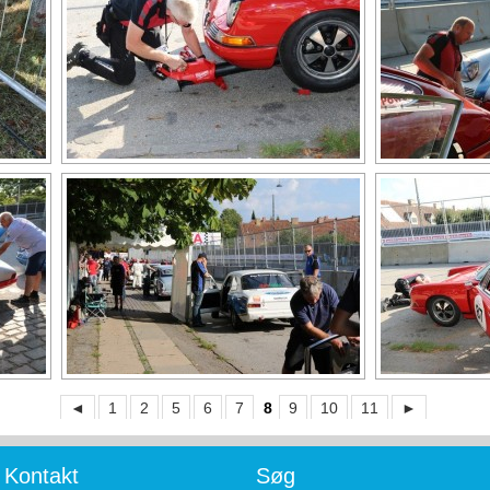
◄
1
2
5
6
7
8
9
10
11
►
Kontakt
Søg