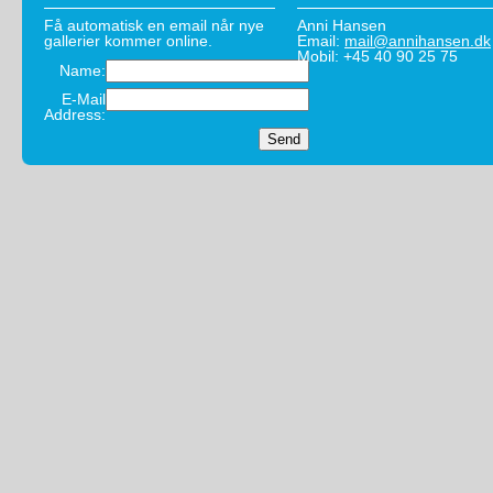
Få automatisk en email når nye
Anni Hansen
gallerier kommer online.
Email:
mail@annihansen.dk
Mobil: +45 40 90 25 75
Name:
E-Mail
Address: