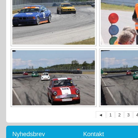
◄
1
2
3
Nyhedsbrev
Kontakt