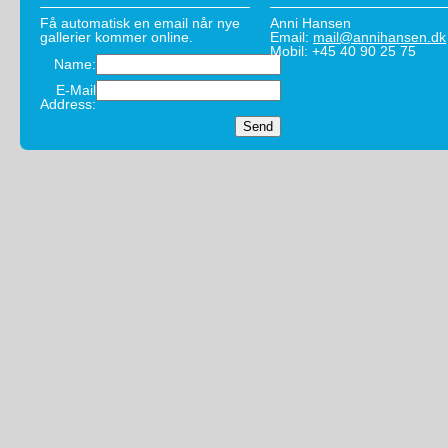
Få automatisk en email når nye
Anni Hansen
gallerier kommer online.
Email:
mail@annihansen.dk
Mobil: +45 40 90 25 75
Name:
E-Mail
Address: