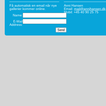
Få automatisk en email når nye
Anni Hansen
gallerier kommer online.
Email:
mail@annihansen.dk
Mobil: +45 40 90 25 75
Name:
E-Mail
Address: