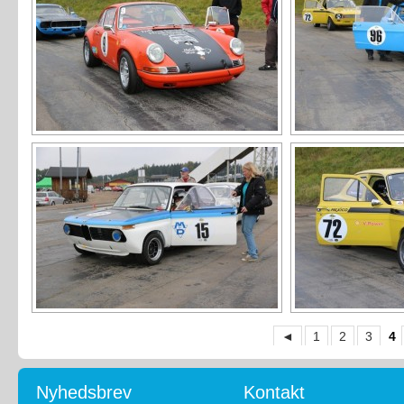
◄
1
2
3
4
Nyhedsbrev
Kontakt