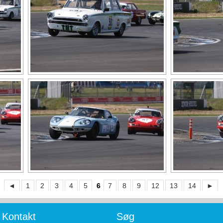
◄
1
2
3
4
5
6
7
8
9
12
13
14
►
Kontakt
Søg