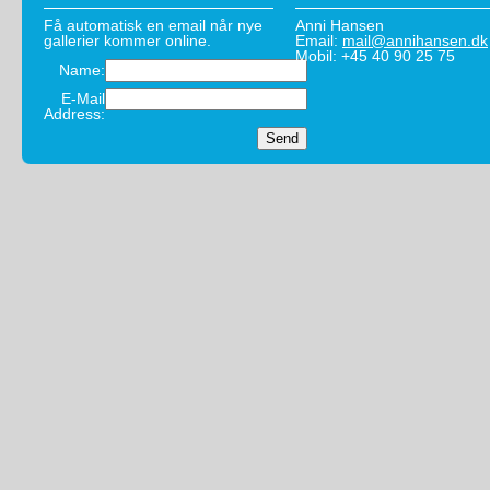
Få automatisk en email når nye
Anni Hansen
gallerier kommer online.
Email:
mail@annihansen.dk
Mobil: +45 40 90 25 75
Name:
E-Mail
Address: